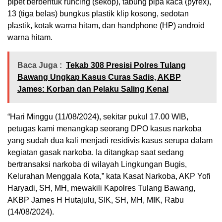
pipet berbentuk runcing (sekop), tabung pipa kaca (pyrex),
13 (tiga belas) bungkus plastik klip kosong, sedotan
plastik, kotak warna hitam, dan handphone (HP) android
warna hitam.
Baca Juga :
Tekab 308 Presisi Polres Tulang
Bawang Ungkap Kasus Curas Sadis, AKBP
James: Korban dan Pelaku Saling Kenal
“Hari Minggu (11/08/2024), sekitar pukul 17.00 WIB,
petugas kami menangkap seorang DPO kasus narkoba
yang sudah dua kali menjadi residivis kasus serupa dalam
kegiatan gasak narkoba. Ia ditangkap saat sedang
bertransaksi narkoba di wilayah Lingkungan Bugis,
Kelurahan Menggala Kota,” kata Kasat Narkoba, AKP Yofi
Haryadi, SH, MH, mewakili Kapolres Tulang Bawang,
AKBP James H Hutajulu, SIK, SH, MH, MIK, Rabu
(14/08/2024).