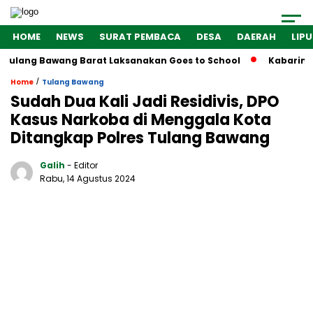
HOME
NEWS
SURAT PEMBACA
DESA
DAERAH
LIP
Tulang Bawang Barat Laksanakan Goes to School
Kabarindon
/
Home
Tulang Bawang
Sudah Dua Kali Jadi Residivis, DPO
Kasus Narkoba di Menggala Kota
Ditangkap Polres Tulang Bawang
Galih
- Editor
Rabu, 14 Agustus 2024