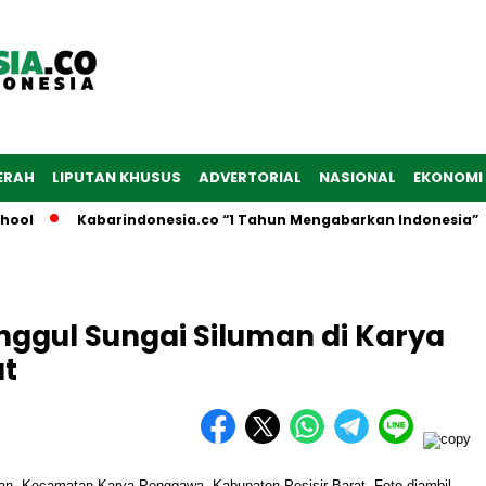
ERAH
LIPUTAN KHUSUS
ADVERTORIAL
NASIONAL
EKONOMI
l
Kabarindonesia.co “1 Tahun Mengabarkan Indonesia”
nggul Sungai Siluman di Karya
at