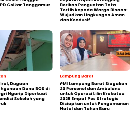
DPD Golkar Tanggamus
Berikan Penguatan Tata
Tertib kepada Warga Binaan:
Wujudkan Lingkungan Aman
dan Kondusif
kan
Lampung Barat
iral, Dugaan
PMI Lampung Barat Siagakan
ahgunaan Dana BOS di
20 Personel dan Ambulans
egri Ngarip Diperkuat
untuk Operasi Lilin Krakatau
ondisi Sekolah yang
2025 Empat Pos Strategis
ruk
Disiapkan untuk Pengamanan
Natal dan Tahun Baru