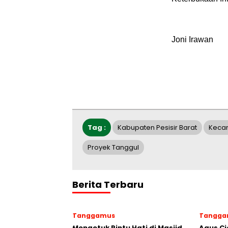
Joni Irawan
Tag :
Kabupaten Pesisir Barat
Keca
Proyek Tanggul
Berita Terbaru
Tanggamus
Tangga
Mengetuk Pintu Hati di Masjid
Agus Ci