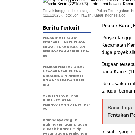
Proyek tanggul di hulu sungai di Pekon Penengahan, K
(22/1/2023). Foto: Joni Irawan, Kabar Indonesia.co
Pesisir Barat,
Berita Terkait
PENASEHAT II GOW
Proyek tanggul
PESIBAR L LIASTUTI JON
Kecamatan Kary
EDWAR BUKA KEGIATAN
PERINGATAN HARI IBU KE-
duga proyek si
96
Dugaan tersebut
PEMKAB PESIBAR GELAR
UPACARA PARIPURNA
pada Kamis (11
SEKALIGUS PERINGATI
BELA NEGARA DAN HARI
Berdasarkan in
IBU
tanggul bernam
ASISTEN I AUDI MARPI
BUKA KEGIATAN
PERINGATAN HUT DWP KE-
Baca Juga :
25
Tentukan P
Kampanye Cagub
Rahmat Mirzani Djausal
di Pesisir Barat, Titip
Inisial L yang
Pesan Jaga Kerukunan