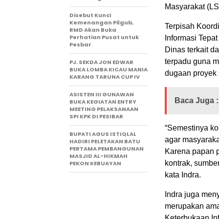
Masyarakat (LSM
Disebut Kunci
Kemenangan Pilgub,
Terpisah Koor
RMD Akan Buka
Perhatian Pusat untuk
Informasi Tepa
Pesbar
Dinas terkait 
terpadu guna me
PJ. SEKDA JON EDWAR
BUKA LOMBA KICAU MANIA
dugaan proyek 
KARANG TARUNA CUP IV
ASISTEN III GUNAWAN
Baca Juga :
BUKA KEGIATAN ENTRY
MEETING PELAKSANAAN
SPI KPK DI PESIBAR
“Semestinya ko
BUPATI AGUS ISTIQLAL
agar masyaraka
HADIRI PELETAKAN BATU
PERTAMA PEMBANGUNAN
Karena papan pr
MASJID AL-HIKMAH
kontrak, sumbe
PEKON KEBUAYAN
kata Indra.
Indra juga me
merupakan ama
Keterbukaan Inf