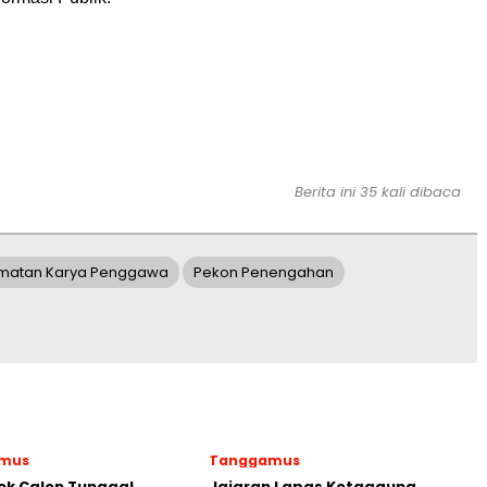
Berita ini 35 kali dibaca
matan Karya Penggawa
Pekon Penengahan
mus
Tanggamus
ek Calon Tunggal
Jajaran Lapas Kotaagung