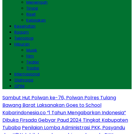
Menengah
Tinggi
Riset
Kebijakan
Kesehatan
Ragam
Teknologi
Hiburan
Musik
Film
Teater
Tradisi
Internasional
Olahraga
OPINI
Sambut Hut Polwan ke-76, Polwan Polres Tulang
Bawang Barat Laksanakan Goes to School
Kabarindonesia.co “1 Tahun Mengabarkan Indonesia”
Dibuka Firsada Gebyar Paud 2024 Tingkat Kabupaten
Tubaba
Penilaian Lomba Administrasi PKK, Posyandu