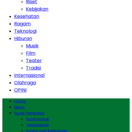
Riset
Kebijakan
Kesehatan
Ragam
Teknologi
Hiburan
Musik
Film
Teater
Tradisi
Internasional
Olahraga
OPINI
Home
News
Surat Pembaca
Surat Masuk
Tanggapan
Syarat dan Ketentuan