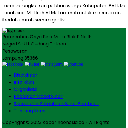
memberangkatkan puluhan warga Kabupaten PALI, ke
tanah suci Mekkah Al Mukaromah untuk menunaikan
ibadah umroh secara gratis,…
Perumahan Griya Bina Mitra Blok F No.15
Negeri Sakti, Gedung Tataan
Pesawaran
Lampung 35366
Disclaimer
Info Iklan
Organisasi
Pedoman Media Siber
Syarat dan Ketentuan Surat Pembaca
Tentang Kami
Copyright © 2023 KabarIndonesia.co - All Rights