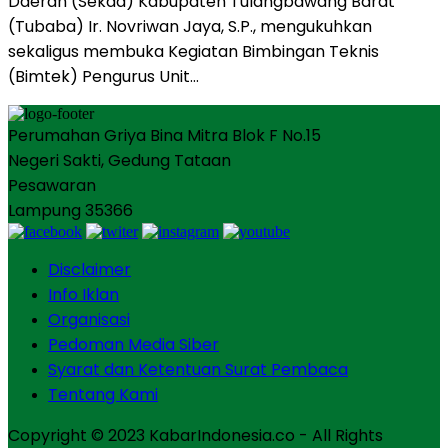
Daerah (Sekda) Kabupaten Tulangbawang Barat
(Tubaba) Ir. Novriwan Jaya, S.P., mengukuhkan
sekaligus membuka Kegiatan Bimbingan Teknis
(Bimtek) Pengurus Unit…
Perumahan Griya Bina Mitra Blok F No.15
Negeri Sakti, Gedung Tataan
Pesawaran
Lampung 35366
Disclaimer
Info Iklan
Organisasi
Pedoman Media Siber
Syarat dan Ketentuan Surat Pembaca
Tentang Kami
Copyright © 2023 KabarIndonesia.co - All Rights