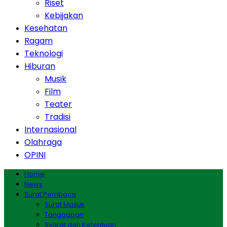
Riset
Kebijakan
Kesehatan
Ragam
Teknologi
Hiburan
Musik
Film
Teater
Tradisi
Internasional
Olahraga
OPINI
Home
News
Surat Pembaca
Surat Masuk
Tanggapan
Syarat dan Ketentuan