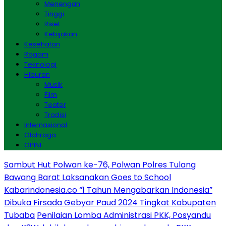
Menengah
Tinggi
Riset
Kebijakan
Kesehatan
Ragam
Teknologi
Hiburan
Musik
Film
Teater
Tradisi
Internasional
Olahraga
OPINI
Sambut Hut Polwan ke-76, Polwan Polres Tulang
Bawang Barat Laksanakan Goes to School
Kabarindonesia.co “1 Tahun Mengabarkan Indonesia”
Dibuka Firsada Gebyar Paud 2024 Tingkat Kabupaten
Tubaba
Penilaian Lomba Administrasi PKK, Posyandu