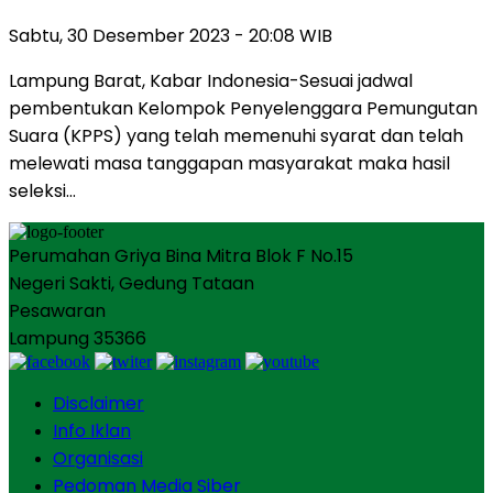
Sabtu, 30 Desember 2023 - 20:08 WIB
Lampung Barat, Kabar Indonesia-Sesuai jadwal
pembentukan Kelompok Penyelenggara Pemungutan
Suara (KPPS) yang telah memenuhi syarat dan telah
melewati masa tanggapan masyarakat maka hasil
seleksi…
Perumahan Griya Bina Mitra Blok F No.15
Negeri Sakti, Gedung Tataan
Pesawaran
Lampung 35366
Disclaimer
Info Iklan
Organisasi
Pedoman Media Siber