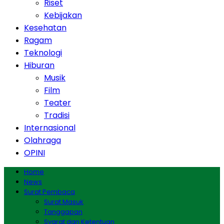
Riset
Kebijakan
Kesehatan
Ragam
Teknologi
Hiburan
Musik
Film
Teater
Tradisi
Internasional
Olahraga
OPINI
Home
News
Surat Pembaca
Surat Masuk
Tanggapan
Syarat dan Ketentuan