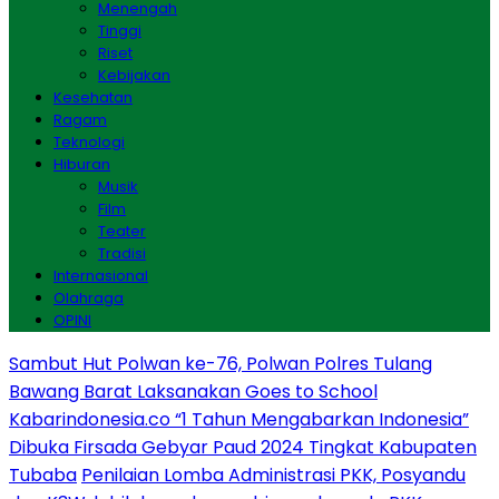
Menengah
Tinggi
Riset
Kebijakan
Kesehatan
Ragam
Teknologi
Hiburan
Musik
Film
Teater
Tradisi
Internasional
Olahraga
OPINI
Sambut Hut Polwan ke-76, Polwan Polres Tulang
Bawang Barat Laksanakan Goes to School
Kabarindonesia.co “1 Tahun Mengabarkan Indonesia”
Dibuka Firsada Gebyar Paud 2024 Tingkat Kabupaten
Tubaba
Penilaian Lomba Administrasi PKK, Posyandu