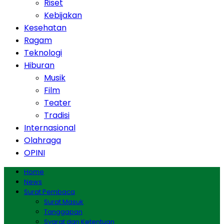
Riset
Kebijakan
Kesehatan
Ragam
Teknologi
Hiburan
Musik
Film
Teater
Tradisi
Internasional
Olahraga
OPINI
Home
News
Surat Pembaca
Surat Masuk
Tanggapan
Syarat dan Ketentuan