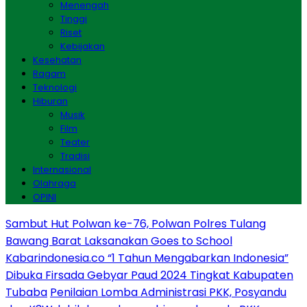
Menengah
Tinggi
Riset
Kebijakan
Kesehatan
Ragam
Teknologi
Hiburan
Musik
Film
Teater
Tradisi
Internasional
Olahraga
OPINI
Sambut Hut Polwan ke-76, Polwan Polres Tulang
Bawang Barat Laksanakan Goes to School
Kabarindonesia.co “1 Tahun Mengabarkan Indonesia”
Dibuka Firsada Gebyar Paud 2024 Tingkat Kabupaten
Tubaba
Penilaian Lomba Administrasi PKK, Posyandu