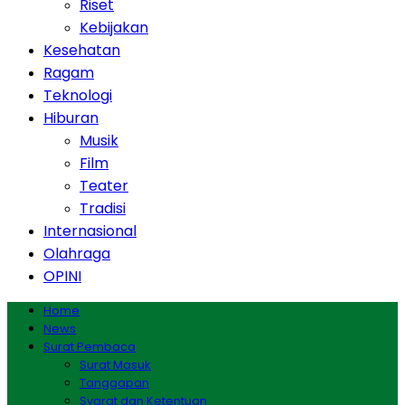
Riset
Kebijakan
Kesehatan
Ragam
Teknologi
Hiburan
Musik
Film
Teater
Tradisi
Internasional
Olahraga
OPINI
Home
News
Surat Pembaca
Surat Masuk
Tanggapan
Syarat dan Ketentuan