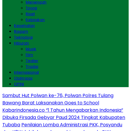
Menengah
Tinggi
Riset
Kebijakan
Kesehatan
Ragam
Teknologi
Hiburan
Musik
Film
Teater
Tradisi
Internasional
Olahraga
OPINI
Sambut Hut Polwan ke-76, Polwan Polres Tulang
Bawang Barat Laksanakan Goes to School
Kabarindonesia.co “1 Tahun Mengabarkan Indonesia”
Dibuka Firsada Gebyar Paud 2024 Tingkat Kabupaten
Tubaba
Penilaian Lomba Administrasi PKK, Posyandu