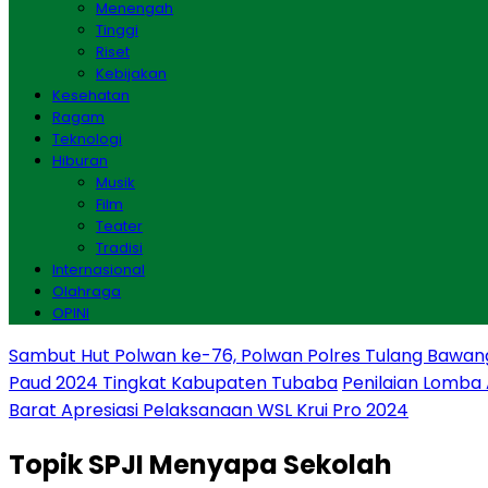
Menengah
Tinggi
Riset
Kebijakan
Kesehatan
Ragam
Teknologi
Hiburan
Musik
Film
Teater
Tradisi
Internasional
Olahraga
OPINI
Sambut Hut Polwan ke-76, Polwan Polres Tulang Bawan
Paud 2024 Tingkat Kabupaten Tubaba
Penilaian Lomba
Barat Apresiasi Pelaksanaan WSL Krui Pro 2024
Topik
SPJI Menyapa Sekolah