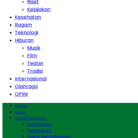
Riset
Kebijakan
Kesehatan
Ragam
Teknologi
Hiburan
Musik
Film
Teater
Tradisi
Internasional
Olahraga
OPINI
Home
News
Surat Pembaca
Surat Masuk
Tanggapan
Syarat dan Ketentuan