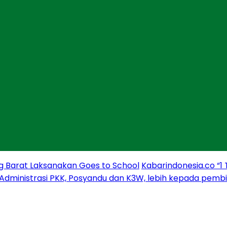
g Barat Laksanakan Goes to School
Kabarindonesia.co “1
 Administrasi PKK, Posyandu dan K3W, lebih kepada pem