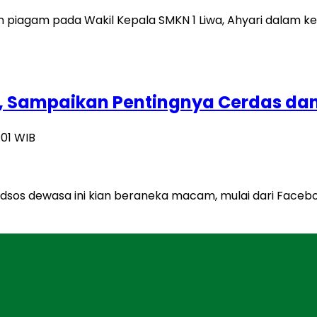
, Sampaikan Pentingnya Cerdas da
:01 WIB
dsos dewasa ini kian beraneka macam, mulai dari Faceboo