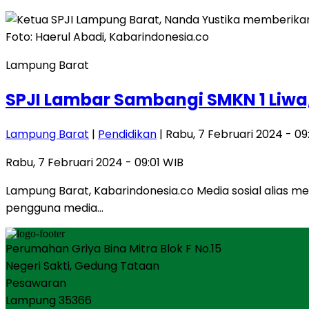
Lampung Barat
SPJI Lambar Sambangi SMKN 1 Liwa
Lampung Barat
|
Pendidikan
| Rabu, 7 Februari 2024 - 09
Rabu, 7 Februari 2024 - 09:01 WIB
Lampung Barat, Kabarindonesia.co Media sosial alias me
pengguna media…
Perumahan Griya Bina Mitra Blok F No.15
Negeri Sakti, Gedung Tataan
Pesawaran
Lampung 35366