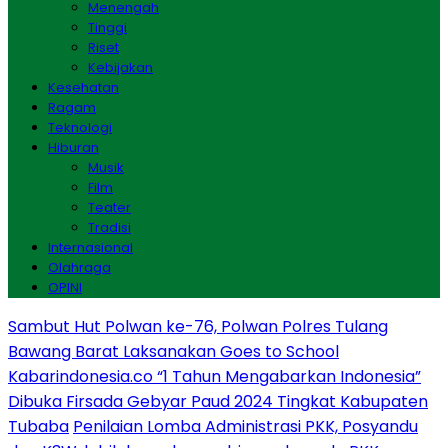
Menengah
Tinggi
Riset
Kebijakan
Kesehatan
Ragam
Teknologi
Hiburan
Musik
Film
Teater
Tradisi
Internasional
Olahraga
OPINI
Sambut Hut Polwan ke-76, Polwan Polres Tulang
Bawang Barat Laksanakan Goes to School
Kabarindonesia.co “1 Tahun Mengabarkan Indonesia”
Dibuka Firsada Gebyar Paud 2024 Tingkat Kabupaten
Tubaba
Penilaian Lomba Administrasi PKK, Posyandu