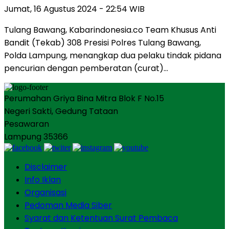
Jumat, 16 Agustus 2024 - 22:54 WIB
Tulang Bawang, Kabarindonesia.co Team Khusus Anti
Bandit (Tekab) 308 Presisi Polres Tulang Bawang,
Polda Lampung, menangkap dua pelaku tindak pidana
pencurian dengan pemberatan (curat)…
Perumahan Griya Bina Mitra Blok F No.15
Negeri Sakti, Gedung Tataan
Pesawaran
Lampung 35366
Disclaimer
Info Iklan
Organisasi
Pedoman Media Siber
Syarat dan Ketentuan Surat Pembaca