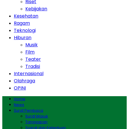
Riset
Kebijakan
Kesehatan
Ragam
Teknologi
Hiburan
Musik
Film
Teater
Tradisi
Internasional
Olahraga
OPINI
Home
News
Surat Pembaca
Surat Masuk
Tanggapan
Syarat dan Ketentuan