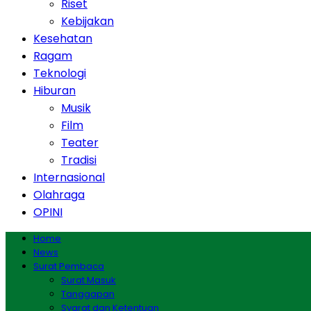
Riset
Kebijakan
Kesehatan
Ragam
Teknologi
Hiburan
Musik
Film
Teater
Tradisi
Internasional
Olahraga
OPINI
Home
News
Surat Pembaca
Surat Masuk
Tanggapan
Syarat dan Ketentuan