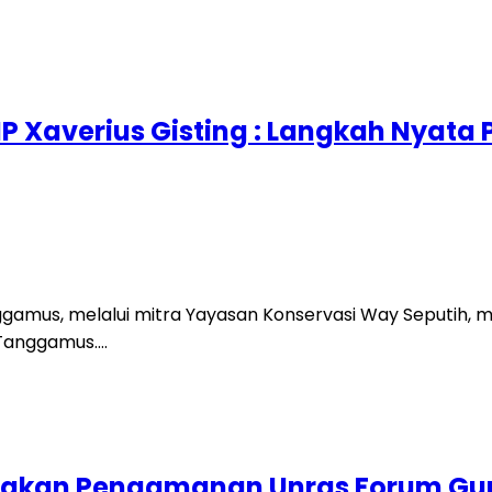
P Xaverius Gisting : Langkah Nyata
ggamus, melalui mitra Yayasan Konservasi Way Seputih,
 Tanggamus….
anakan Pengamanan Unras Forum Gur