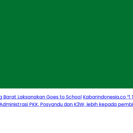
g Barat Laksanakan Goes to School
Kabarindonesia.co “1
 Administrasi PKK, Posyandu dan K3W, lebih kepada pem