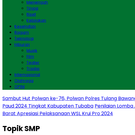
Menengah
Tinggi
Riset
Kebijakan
Kesehatan
Ragam
Teknologi
Hiburan
Musik
Film
Teater
Tradisi
Internasional
Olahraga
OPINI
Sambut Hut Polwan ke-76, Polwan Polres Tulang Bawan
Paud 2024 Tingkat Kabupaten Tubaba
Penilaian Lomba
Barat Apresiasi Pelaksanaan WSL Krui Pro 2024
Topik
SMP