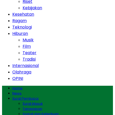
Riset
Kebijakan
Kesehatan
Ragam
Teknologi
Hiburan
Musik
Film
Teater
Tradisi
Internasional
Olahraga
OPINI
Home
News
Surat Pembaca
Surat Masuk
Tanggapan
Syarat dan Ketentuan