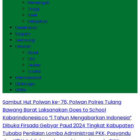
Menengah
Tinggi
Riset
Kebijakan
Kesehatan
Ragam
Teknologi
Hiburan
Musik
Film
Teater
Tradisi
Internasional
Olahraga
OPINI
Sambut Hut Polwan ke-76, Polwan Polres Tulang
Bawang Barat Laksanakan Goes to School
Kabarindonesia.co “1 Tahun Mengabarkan Indonesia”
Dibuka Firsada Gebyar Paud 2024 Tingkat Kabupaten
Tubaba
Penilaian Lomba Administrasi PKK, Posyandu