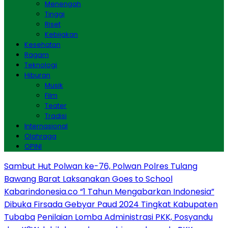
Menengah
Tinggi
Riset
Kebijakan
Kesehatan
Ragam
Teknologi
Hiburan
Musik
Film
Teater
Tradisi
Internasional
Olahraga
OPINI
Sambut Hut Polwan ke-76, Polwan Polres Tulang
Bawang Barat Laksanakan Goes to School
Kabarindonesia.co “1 Tahun Mengabarkan Indonesia”
Dibuka Firsada Gebyar Paud 2024 Tingkat Kabupaten
Tubaba
Penilaian Lomba Administrasi PKK, Posyandu