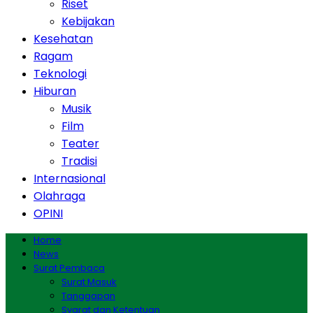
Riset
Kebijakan
Kesehatan
Ragam
Teknologi
Hiburan
Musik
Film
Teater
Tradisi
Internasional
Olahraga
OPINI
Home
News
Surat Pembaca
Surat Masuk
Tanggapan
Syarat dan Ketentuan