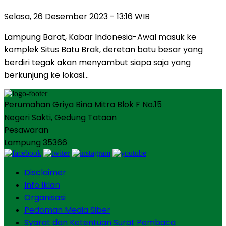
Selasa, 26 Desember 2023 - 13:16 WIB
Lampung Barat, Kabar Indonesia-Awal masuk ke
komplek Situs Batu Brak, deretan batu besar yang
berdiri tegak akan menyambut siapa saja yang
berkunjung ke lokasi…
Perumahan Griya Bina Mitra Blok F No.15
Negeri Sakti, Gedung Tataan
Pesawaran
Lampung 35366
Disclaimer
Info Iklan
Organisasi
Pedoman Media Siber
Syarat dan Ketentuan Surat Pembaca