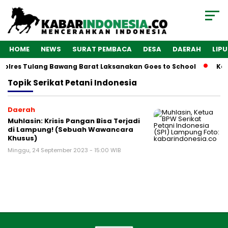
HOME
NEWS
SURAT PEMBACA
DESA
DAERAH
LIP
Polres Tulang Bawang Barat Laksanakan Goes to School
Kab
Topik
Serikat Petani Indonesia
Daerah
Muhlasin: Krisis Pangan Bisa Terjadi
di Lampung! (Sebuah Wawancara
Khusus)
Minggu, 24 September 2023 - 15:00 WIB