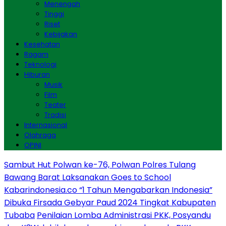
Menengah
Tinggi
Riset
Kebijakan
Kesehatan
Ragam
Teknologi
Hiburan
Musik
Film
Teater
Tradisi
Internasional
Olahraga
OPINI
Sambut Hut Polwan ke-76, Polwan Polres Tulang
Bawang Barat Laksanakan Goes to School
Kabarindonesia.co “1 Tahun Mengabarkan Indonesia”
Dibuka Firsada Gebyar Paud 2024 Tingkat Kabupaten
Tubaba
Penilaian Lomba Administrasi PKK, Posyandu