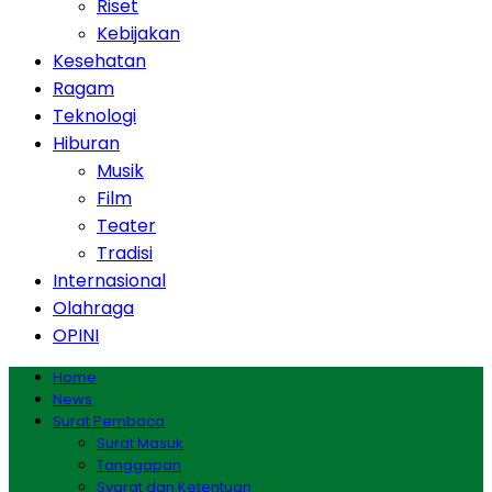
Riset
Kebijakan
Kesehatan
Ragam
Teknologi
Hiburan
Musik
Film
Teater
Tradisi
Internasional
Olahraga
OPINI
Home
News
Surat Pembaca
Surat Masuk
Tanggapan
Syarat dan Ketentuan