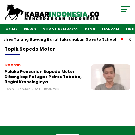
HOME
NEWS
SURAT PEMBACA
DESA
DAERAH
LIP
Polres Tulang Bawang Barat Laksanakan Goes to School
Kab
Topik
Sepeda Motor
Daerah
Pelaku Pencurian Sepeda Motor
Ditangkap Petugas Polres Tubaba,
Begini Kronologinya
Senin, 1 Januari 2024 - 19:05 WIB