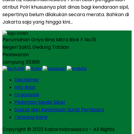
atribut Polri khususnya plat dinas bagi kendaraan sipil,
sepertinya belum dilakukan secara merata. Bahkan di
Jakarta saja yang hingga kini…
Perumahan Griya Bina Mitra Blok F No.15
Negeri Sakti, Gedung Tataan
Pesawaran
Lampung 35366
Disclaimer
Info Iklan
Organisasi
Pedoman Media Siber
Syarat dan Ketentuan Surat Pembaca
Tentang Kami
Copyright © 2023 KabarIndonesia.co - All Rights