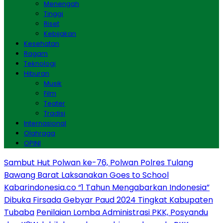
Menengah
Tinggi
Riset
Kebijakan
Kesehatan
Ragam
Teknologi
Hiburan
Musik
Film
Teater
Tradisi
Internasional
Olahraga
OPINI
Sambut Hut Polwan ke-76, Polwan Polres Tulang
Bawang Barat Laksanakan Goes to School
Kabarindonesia.co “1 Tahun Mengabarkan Indonesia”
Dibuka Firsada Gebyar Paud 2024 Tingkat Kabupaten
Tubaba
Penilaian Lomba Administrasi PKK, Posyandu