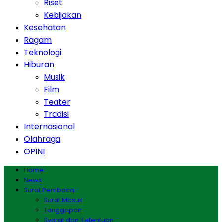
Riset
Kebijakan
Kesehatan
Ragam
Teknologi
Hiburan
Musik
Film
Teater
Tradisi
Internasional
Olahraga
OPINI
Home
News
Surat Pembaca
Surat Masuk
Tanggapan
Syarat dan Ketentuan