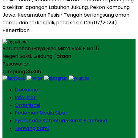
disekitar lapangan Labuhan Jukung, Pekon Kampung
Jawa, Kecamatan Pesisir Tengah berlangsung aman
damai dan terkendali, pada senin (29/07/2024).
Penertiban…
Perumahan Griya Bina Mitra Blok F No.15
Negeri Sakti, Gedung Tataan
Pesawaran
Lampung 35366
Disclaimer
Info Iklan
Organisasi
Pedoman Media Siber
Syarat dan Ketentuan Surat Pembaca
Tentang Kami