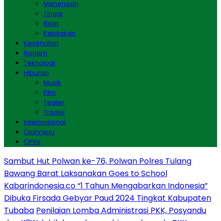
Menengah
Tinggi
Riset
Kebijakan
Kesehatan
Ragam
Teknologi
Hiburan
Musik
Film
Teater
Tradisi
Internasional
Olahraga
OPINI
Sambut Hut Polwan ke-76, Polwan Polres Tulang
Bawang Barat Laksanakan Goes to School
Kabarindonesia.co “1 Tahun Mengabarkan Indonesia”
Dibuka Firsada Gebyar Paud 2024 Tingkat Kabupaten
Tubaba
Penilaian Lomba Administrasi PKK, Posyandu