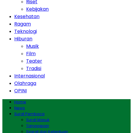
Riset
Kebijakan
Kesehatan
Ragam
Teknologi
Hiburan
Musik
Film
Teater
Tradisi
Internasional
Olahraga
OPINI
Home
News
Surat Pembaca
Surat Masuk
Tanggapan
Syarat dan Ketentuan