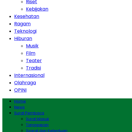
Riset
Kebijakan
Kesehatan
Ragam
Teknologi
Hiburan
Musik
Film
Teater
Tradisi
Internasional
Olahraga
OPINI
Home
News
Surat Pembaca
Surat Masuk
Tanggapan
Syarat dan Ketentuan