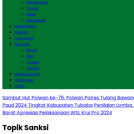
Menengah
Tinggi
Riset
Kebijakan
Kesehatan
Ragam
Teknologi
Hiburan
Musik
Film
Teater
Tradisi
Internasional
Olahraga
OPINI
Sambut Hut Polwan ke-76, Polwan Polres Tulang Bawan
Paud 2024 Tingkat Kabupaten Tubaba
Penilaian Lomba
Barat Apresiasi Pelaksanaan WSL Krui Pro 2024
Topik
Sanksi