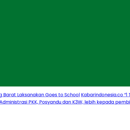
g Barat Laksanakan Goes to School
Kabarindonesia.co “1
 Administrasi PKK, Posyandu dan K3W, lebih kepada pem