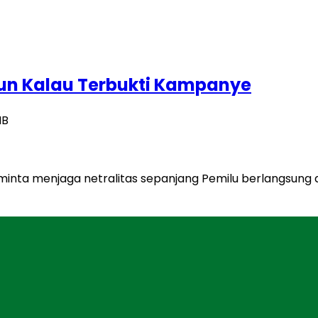
ahun Kalau Terbukti Kampanye
IB
diminta menjaga netralitas sepanjang Pemilu berlangsung