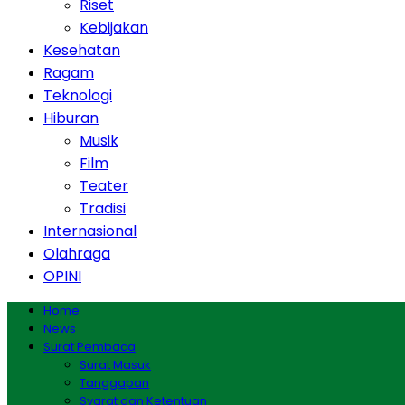
Riset
Kebijakan
Kesehatan
Ragam
Teknologi
Hiburan
Musik
Film
Teater
Tradisi
Internasional
Olahraga
OPINI
Home
News
Surat Pembaca
Surat Masuk
Tanggapan
Syarat dan Ketentuan