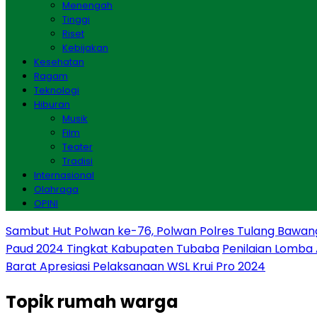
Menengah
Tinggi
Riset
Kebijakan
Kesehatan
Ragam
Teknologi
Hiburan
Musik
Film
Teater
Tradisi
Internasional
Olahraga
OPINI
Sambut Hut Polwan ke-76, Polwan Polres Tulang Bawan
Paud 2024 Tingkat Kabupaten Tubaba
Penilaian Lomba
Barat Apresiasi Pelaksanaan WSL Krui Pro 2024
Topik
rumah warga