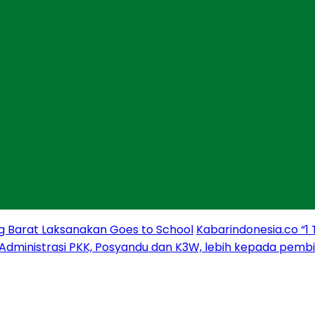
g Barat Laksanakan Goes to School
Kabarindonesia.co “1
 Administrasi PKK, Posyandu dan K3W, lebih kepada pem