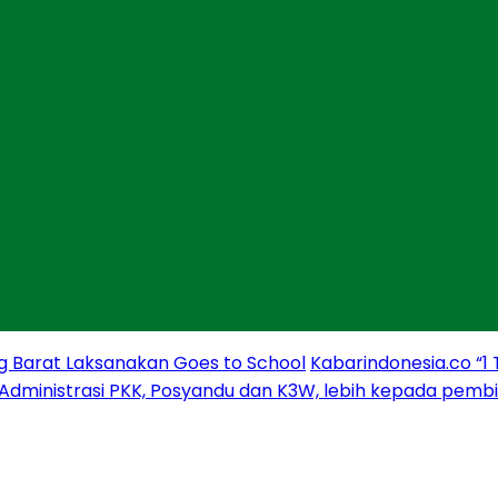
g Barat Laksanakan Goes to School
Kabarindonesia.co “1
 Administrasi PKK, Posyandu dan K3W, lebih kepada pem