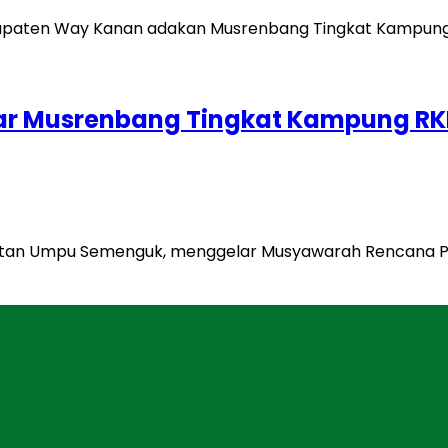
r Musrenbang Tingkat Kampung RK
atan Umpu Semenguk, menggelar Musyawarah Rencana 