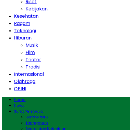
Riset
Kebijakan
Kesehatan
Ragam
Teknologi
Hiburan
Musik
Film
Teater
Tradisi
Internasional
Olahraga
OPINI
Home
News
Surat Pembaca
Surat Masuk
Tanggapan
Syarat dan Ketentuan