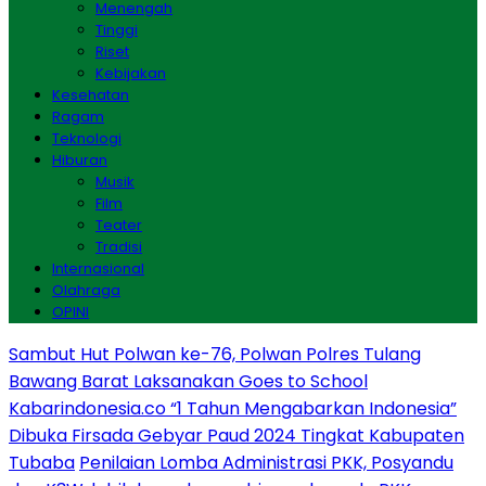
Menengah
Tinggi
Riset
Kebijakan
Kesehatan
Ragam
Teknologi
Hiburan
Musik
Film
Teater
Tradisi
Internasional
Olahraga
OPINI
Sambut Hut Polwan ke-76, Polwan Polres Tulang
Bawang Barat Laksanakan Goes to School
Kabarindonesia.co “1 Tahun Mengabarkan Indonesia”
Dibuka Firsada Gebyar Paud 2024 Tingkat Kabupaten
Tubaba
Penilaian Lomba Administrasi PKK, Posyandu