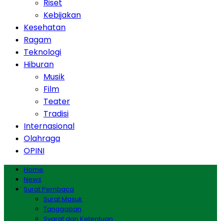
Riset
Kebijakan
Kesehatan
Ragam
Teknologi
Hiburan
Musik
Film
Teater
Tradisi
Internasional
Olahraga
OPINI
Home
News
Surat Pembaca
Surat Masuk
Tanggapan
Syarat dan Ketentuan