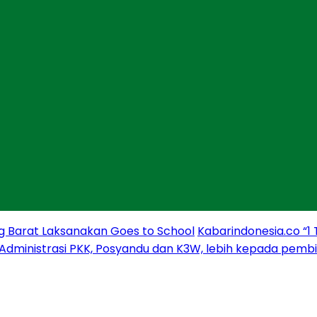
g Barat Laksanakan Goes to School
Kabarindonesia.co “1
 Administrasi PKK, Posyandu dan K3W, lebih kepada pem