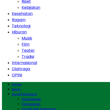
Riset
Kebijakan
Kesehatan
Ragam
Teknologi
Hiburan
Musik
Film
Teater
Tradisi
Internasional
Olahraga
OPINI
Home
News
Surat Pembaca
Surat Masuk
Tanggapan
Syarat dan Ketentuan