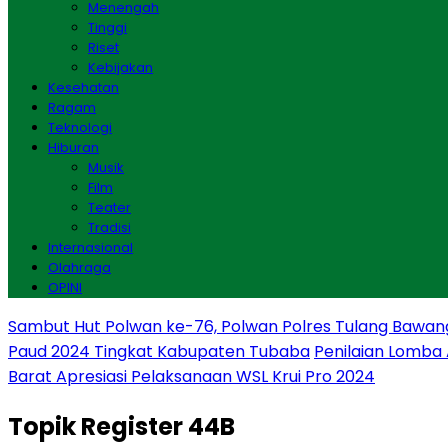
Menengah
Tinggi
Riset
Kebijakan
Kesehatan
Ragam
Teknologi
Hiburan
Musik
Film
Teater
Tradisi
Internasional
Olahraga
OPINI
Sambut Hut Polwan ke-76, Polwan Polres Tulang Bawan
Paud 2024 Tingkat Kabupaten Tubaba
Penilaian Lomba
Barat Apresiasi Pelaksanaan WSL Krui Pro 2024
Topik
Register 44B