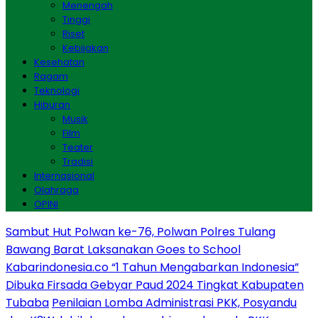
Menengah
Tinggi
Riset
Kebijakan
Kesehatan
Ragam
Teknologi
Hiburan
Musik
Film
Teater
Tradisi
Internasional
Olahraga
OPINI
Sambut Hut Polwan ke-76, Polwan Polres Tulang
Bawang Barat Laksanakan Goes to School
Kabarindonesia.co “1 Tahun Mengabarkan Indonesia”
Dibuka Firsada Gebyar Paud 2024 Tingkat Kabupaten
Tubaba
Penilaian Lomba Administrasi PKK, Posyandu