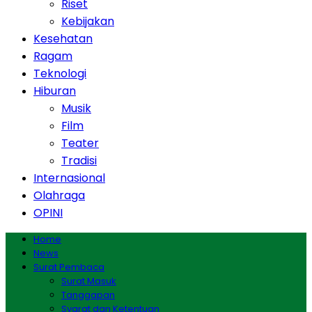
Riset
Kebijakan
Kesehatan
Ragam
Teknologi
Hiburan
Musik
Film
Teater
Tradisi
Internasional
Olahraga
OPINI
Home
News
Surat Pembaca
Surat Masuk
Tanggapan
Syarat dan Ketentuan