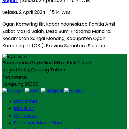
Ragam
| Selasa, 2 April 2024 - 15:14 WIB
Selasa, 2 April 2024 - 15:14 WIB
Ogan Komering Ilir, kabarindonesia.co Panitia Amil
Zakat Masjid Salah, Desa Bumi Pratama Mandira,
Kecamatan Sungai Menang, Kabupaten Ogan
Komering Ilir (OKI), Provinsi Sumatera Selatan…
Perumahan Griya Bina Mitra Blok F No.15
Negeri Sakti, Gedung Tataan
Pesawaran
Lampung 35366
Disclaimer
Info Iklan
Organisasi
Pedoman Media Siber