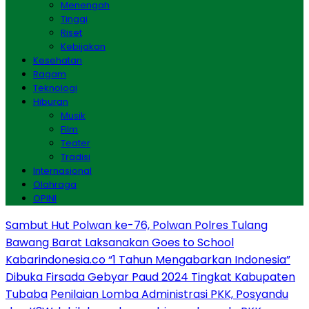
Menengah
Tinggi
Riset
Kebijakan
Kesehatan
Ragam
Teknologi
Hiburan
Musik
Film
Teater
Tradisi
Internasional
Olahraga
OPINI
Sambut Hut Polwan ke-76, Polwan Polres Tulang
Bawang Barat Laksanakan Goes to School
Kabarindonesia.co “1 Tahun Mengabarkan Indonesia”
Dibuka Firsada Gebyar Paud 2024 Tingkat Kabupaten
Tubaba
Penilaian Lomba Administrasi PKK, Posyandu