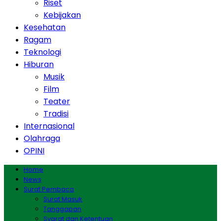
Riset
Kebijakan
Kesehatan
Ragam
Teknologi
Hiburan
Musik
Film
Teater
Tradisi
Internasional
Olahraga
OPINI
Home
News
Surat Pembaca
Surat Masuk
Tanggapan
Syarat dan Ketentuan