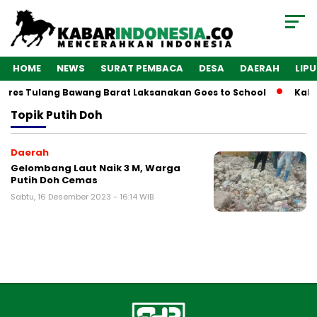
HOME
NEWS
SURAT PEMBACA
DESA
DAERAH
LIP
olres Tulang Bawang Barat Laksanakan Goes to School
Kaba
Topik
Putih Doh
Daerah
Gelombang Laut Naik 3 M, Warga
Putih Doh Cemas
Sabtu, 16 Desember 2023 - 16:14 WIB