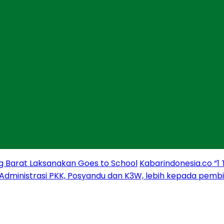
g Barat Laksanakan Goes to School
Kabarindonesia.co “1
 Administrasi PKK, Posyandu dan K3W, lebih kepada pem