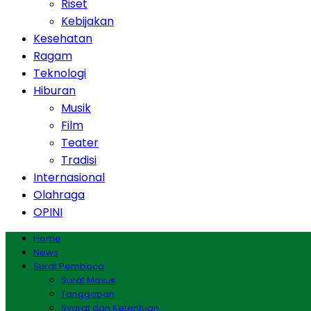
Riset
Kebijakan
Kesehatan
Ragam
Teknologi
Hiburan
Musik
Film
Teater
Tradisi
Internasional
Olahraga
OPINI
Home
News
Surat Pembaca
Surat Masuk
Tanggapan
Syarat dan Ketentuan