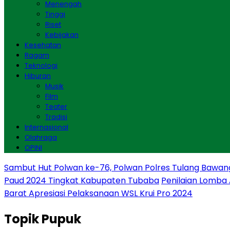
Menengah
Tinggi
Riset
Kebijakan
Kesehatan
Ragam
Teknologi
Hiburan
Musik
Film
Teater
Tradisi
Internasional
Olahraga
OPINI
Sambut Hut Polwan ke-76, Polwan Polres Tulang Bawan
Paud 2024 Tingkat Kabupaten Tubaba
Penilaian Lomba
Barat Apresiasi Pelaksanaan WSL Krui Pro 2024
Topik
Pupuk