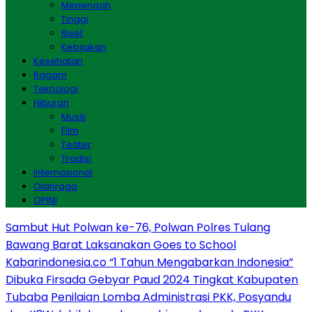
Menengah
Tinggi
Riset
Kebijakan
Kesehatan
Ragam
Teknologi
Hiburan
Musik
Film
Teater
Tradisi
Internasional
Olahraga
OPINI
Sambut Hut Polwan ke-76, Polwan Polres Tulang
Bawang Barat Laksanakan Goes to School
Kabarindonesia.co “1 Tahun Mengabarkan Indonesia”
Dibuka Firsada Gebyar Paud 2024 Tingkat Kabupaten
Tubaba
Penilaian Lomba Administrasi PKK, Posyandu