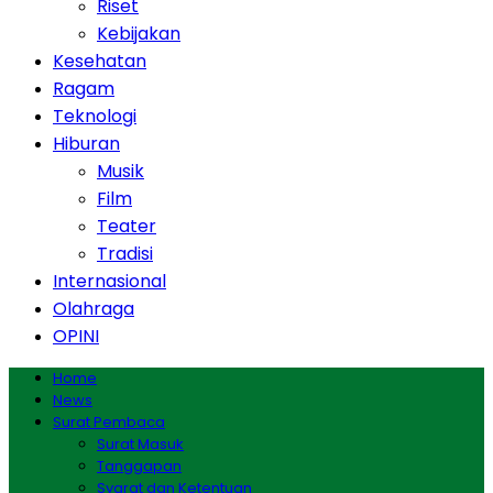
Riset
Kebijakan
Kesehatan
Ragam
Teknologi
Hiburan
Musik
Film
Teater
Tradisi
Internasional
Olahraga
OPINI
Home
News
Surat Pembaca
Surat Masuk
Tanggapan
Syarat dan Ketentuan