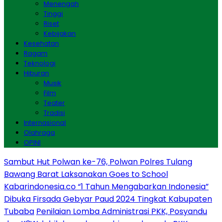
Menengah
Tinggi
Riset
Kebijakan
Kesehatan
Ragam
Teknologi
Hiburan
Musik
Film
Teater
Tradisi
Internasional
Olahraga
OPINI
Sambut Hut Polwan ke-76, Polwan Polres Tulang
Bawang Barat Laksanakan Goes to School
Kabarindonesia.co “1 Tahun Mengabarkan Indonesia”
Dibuka Firsada Gebyar Paud 2024 Tingkat Kabupaten
Tubaba
Penilaian Lomba Administrasi PKK, Posyandu