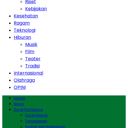
Riset
Kebijakan
Kesehatan
Ragam
Teknologi
Hiburan
Musik
Film
Teater
Tradisi
Internasional
Olahraga
OPINI
Home
News
Surat Pembaca
Surat Masuk
Tanggapan
Syarat dan Ketentuan