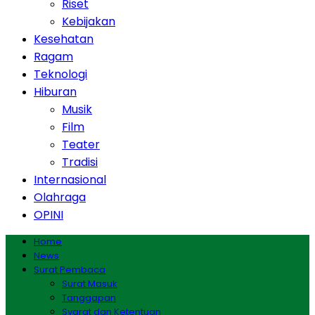
Riset
Kebijakan
Kesehatan
Ragam
Teknologi
Hiburan
Musik
Film
Teater
Tradisi
Internasional
Olahraga
OPINI
Home
News
Surat Pembaca
Surat Masuk
Tanggapan
Syarat dan Ketentuan