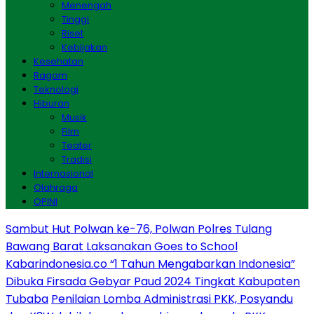
Menengah
Tinggi
Riset
Kebijakan
Kesehatan
Ragam
Teknologi
Hiburan
Musik
Film
Teater
Tradisi
Internasional
Olahraga
OPINI
Sambut Hut Polwan ke-76, Polwan Polres Tulang
Bawang Barat Laksanakan Goes to School
Kabarindonesia.co “1 Tahun Mengabarkan Indonesia”
Dibuka Firsada Gebyar Paud 2024 Tingkat Kabupaten
Tubaba
Penilaian Lomba Administrasi PKK, Posyandu