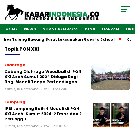
HOME
NEWS
SURAT PEMBACA
DESA
DAERAH
LIP
olres Tulang Bawang Barat Laksanakan Goes to School
Kaba
Topik
PON XXI
Olahraga
Cabang Olahraga Woodball di PON
XXI Aceh Sumut 2024 Diduga Bagi
Bagi Medali Tanpa Pertandingan
Kamis, 19 September 2024 - 11:23 WIB
Lampung
IPSI Lampung Raih 4 Medali di PON
XXI Aceh-Sumut 2024: 2 Emas dan 2
Perunggu
Jumat, 13 September 2024 - 20:36 WIB