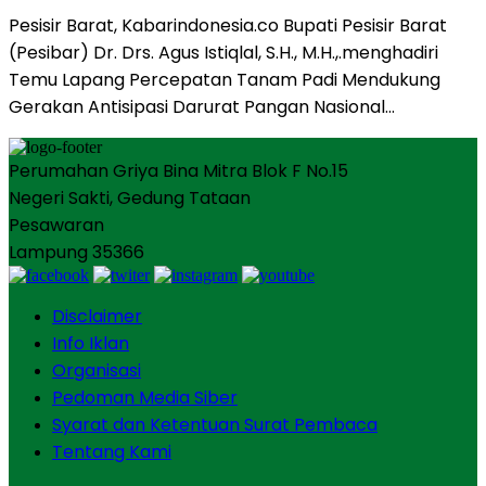
Pesisir Barat, Kabarindonesia.co Bupati Pesisir Barat
(Pesibar) Dr. Drs. Agus Istiqlal, S.H., M.H.,.menghadiri
Temu Lapang Percepatan Tanam Padi Mendukung
Gerakan Antisipasi Darurat Pangan Nasional…
Perumahan Griya Bina Mitra Blok F No.15
Negeri Sakti, Gedung Tataan
Pesawaran
Lampung 35366
Disclaimer
Info Iklan
Organisasi
Pedoman Media Siber
Syarat dan Ketentuan Surat Pembaca
Tentang Kami