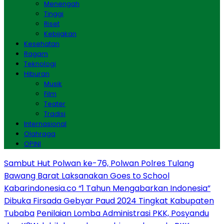
Menengah
Tinggi
Riset
Kebijakan
Kesehatan
Ragam
Teknologi
Hiburan
Musik
Film
Teater
Tradisi
Internasional
Olahraga
OPINI
Sambut Hut Polwan ke-76, Polwan Polres Tulang
Bawang Barat Laksanakan Goes to School
Kabarindonesia.co “1 Tahun Mengabarkan Indonesia”
Dibuka Firsada Gebyar Paud 2024 Tingkat Kabupaten
Tubaba
Penilaian Lomba Administrasi PKK, Posyandu