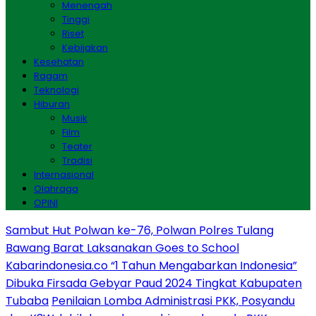
Menengah
Tinggi
Riset
Kebijakan
Kesehatan
Ragam
Teknologi
Hiburan
Musik
Film
Teater
Tradisi
Internasional
Olahraga
OPINI
Sambut Hut Polwan ke-76, Polwan Polres Tulang
Bawang Barat Laksanakan Goes to School
Kabarindonesia.co “1 Tahun Mengabarkan Indonesia”
Dibuka Firsada Gebyar Paud 2024 Tingkat Kabupaten
Tubaba
Penilaian Lomba Administrasi PKK, Posyandu