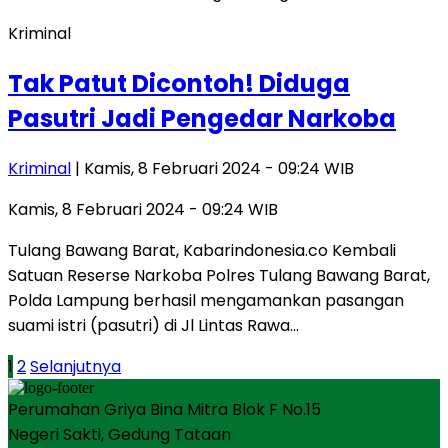
Kriminal
Tak Patut Dicontoh! Diduga
Pasutri Jadi Pengedar Narkoba
Kriminal
| Kamis, 8 Februari 2024 - 09:24 WIB
Kamis, 8 Februari 2024 - 09:24 WIB
Tulang Bawang Barat, Kabarindonesia.co Kembali
Satuan Reserse Narkoba Polres Tulang Bawang Barat,
Polda Lampung berhasil mengamankan pasangan
suami istri (pasutri) di Jl Lintas Rawa…
Paginasi
1
2
Selanjutnya
pos
Perumahan Griya Bina Mitra Blok F No.15
Negeri Sakti, Gedung Tataan