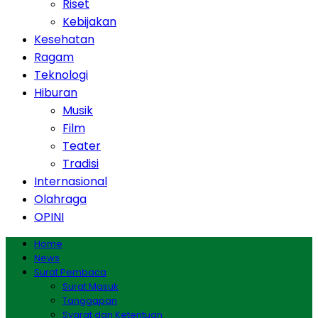
Riset
Kebijakan
Kesehatan
Ragam
Teknologi
Hiburan
Musik
Film
Teater
Tradisi
Internasional
Olahraga
OPINI
Home
News
Surat Pembaca
Surat Masuk
Tanggapan
Syarat dan Ketentuan