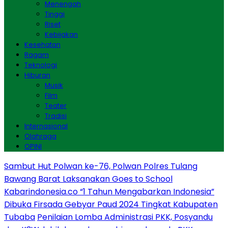
Menengah
Tinggi
Riset
Kebijakan
Kesehatan
Ragam
Teknologi
Hiburan
Musik
Film
Teater
Tradisi
Internasional
Olahraga
OPINI
Sambut Hut Polwan ke-76, Polwan Polres Tulang
Bawang Barat Laksanakan Goes to School
Kabarindonesia.co “1 Tahun Mengabarkan Indonesia”
Dibuka Firsada Gebyar Paud 2024 Tingkat Kabupaten
Tubaba
Penilaian Lomba Administrasi PKK, Posyandu