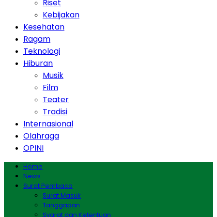
Riset
Kebijakan
Kesehatan
Ragam
Teknologi
Hiburan
Musik
Film
Teater
Tradisi
Internasional
Olahraga
OPINI
Home
News
Surat Pembaca
Surat Masuk
Tanggapan
Syarat dan Ketentuan