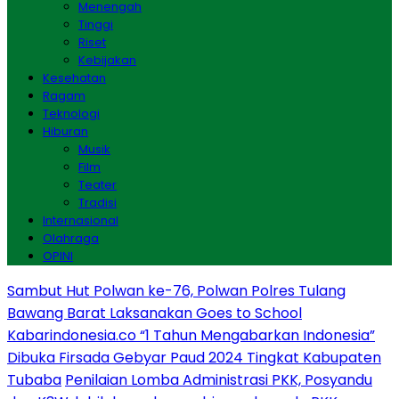
Menengah
Tinggi
Riset
Kebijakan
Kesehatan
Ragam
Teknologi
Hiburan
Musik
Film
Teater
Tradisi
Internasional
Olahraga
OPINI
Sambut Hut Polwan ke-76, Polwan Polres Tulang
Bawang Barat Laksanakan Goes to School
Kabarindonesia.co “1 Tahun Mengabarkan Indonesia”
Dibuka Firsada Gebyar Paud 2024 Tingkat Kabupaten
Tubaba
Penilaian Lomba Administrasi PKK, Posyandu