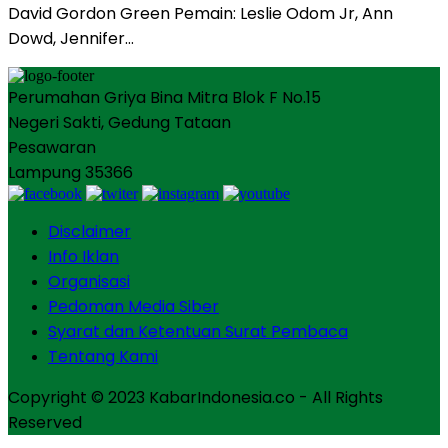
David Gordon Green Pemain: Leslie Odom Jr, Ann
Dowd, Jennifer…
Perumahan Griya Bina Mitra Blok F No.15
Negeri Sakti, Gedung Tataan
Pesawaran
Lampung 35366
Disclaimer
Info Iklan
Organisasi
Pedoman Media Siber
Syarat dan Ketentuan Surat Pembaca
Tentang Kami
Copyright © 2023 KabarIndonesia.co - All Rights
Reserved