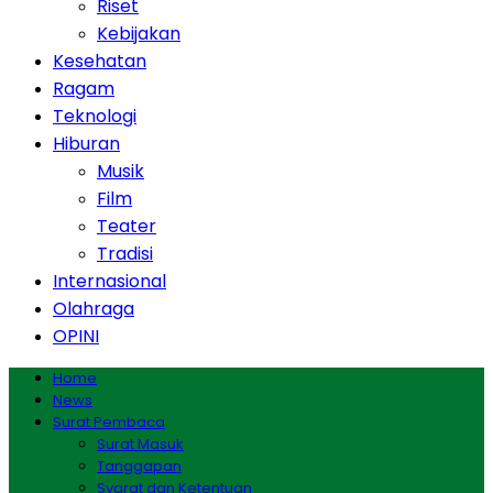
Riset
Kebijakan
Kesehatan
Ragam
Teknologi
Hiburan
Musik
Film
Teater
Tradisi
Internasional
Olahraga
OPINI
Home
News
Surat Pembaca
Surat Masuk
Tanggapan
Syarat dan Ketentuan