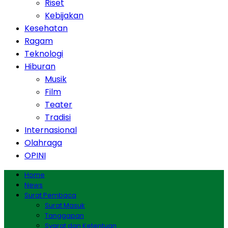
Riset
Kebijakan
Kesehatan
Ragam
Teknologi
Hiburan
Musik
Film
Teater
Tradisi
Internasional
Olahraga
OPINI
Home
News
Surat Pembaca
Surat Masuk
Tanggapan
Syarat dan Ketentuan