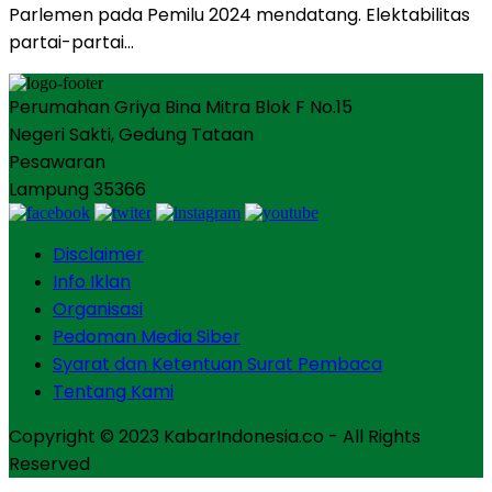
Parlemen pada Pemilu 2024 mendatang. Elektabilitas
partai-partai…
Perumahan Griya Bina Mitra Blok F No.15
Negeri Sakti, Gedung Tataan
Pesawaran
Lampung 35366
Disclaimer
Info Iklan
Organisasi
Pedoman Media Siber
Syarat dan Ketentuan Surat Pembaca
Tentang Kami
Copyright © 2023 KabarIndonesia.co - All Rights
Reserved