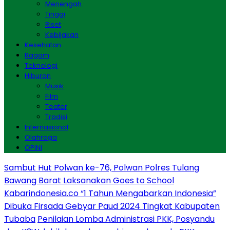
Menengah
Tinggi
Riset
Kebijakan
Kesehatan
Ragam
Teknologi
Hiburan
Musik
Film
Teater
Tradisi
Internasional
Olahraga
OPINI
Sambut Hut Polwan ke-76, Polwan Polres Tulang
Bawang Barat Laksanakan Goes to School
Kabarindonesia.co “1 Tahun Mengabarkan Indonesia”
Dibuka Firsada Gebyar Paud 2024 Tingkat Kabupaten
Tubaba
Penilaian Lomba Administrasi PKK, Posyandu