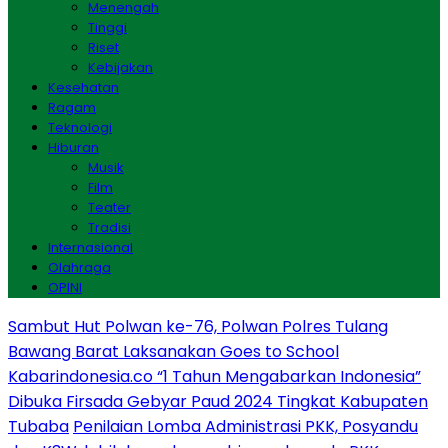
Menengah
Tinggi
Riset
Kebijakan
Kesehatan
Ragam
Teknologi
Hiburan
Musik
Film
Teater
Tradisi
Internasional
Olahraga
OPINI
Sambut Hut Polwan ke-76, Polwan Polres Tulang
Bawang Barat Laksanakan Goes to School
Kabarindonesia.co “1 Tahun Mengabarkan Indonesia”
Dibuka Firsada Gebyar Paud 2024 Tingkat Kabupaten
Tubaba
Penilaian Lomba Administrasi PKK, Posyandu