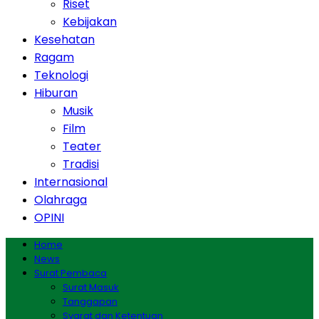
Riset
Kebijakan
Kesehatan
Ragam
Teknologi
Hiburan
Musik
Film
Teater
Tradisi
Internasional
Olahraga
OPINI
Home
News
Surat Pembaca
Surat Masuk
Tanggapan
Syarat dan Ketentuan