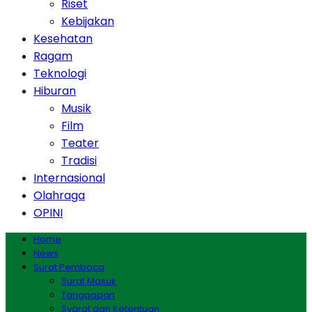
Riset
Kebijakan
Kesehatan
Ragam
Teknologi
Hiburan
Musik
Film
Teater
Tradisi
Internasional
Olahraga
OPINI
Home
News
Surat Pembaca
Surat Masuk
Tanggapan
Syarat dan Ketentuan