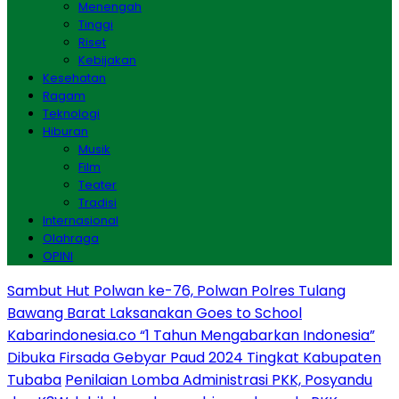
Menengah
Tinggi
Riset
Kebijakan
Kesehatan
Ragam
Teknologi
Hiburan
Musik
Film
Teater
Tradisi
Internasional
Olahraga
OPINI
Sambut Hut Polwan ke-76, Polwan Polres Tulang
Bawang Barat Laksanakan Goes to School
Kabarindonesia.co “1 Tahun Mengabarkan Indonesia”
Dibuka Firsada Gebyar Paud 2024 Tingkat Kabupaten
Tubaba
Penilaian Lomba Administrasi PKK, Posyandu