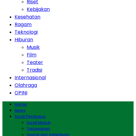
Riset
Kebijakan
Kesehatan
Ragam
Teknologi
Hiburan
Musik
Film
Teater
Tradisi
Internasional
Olahraga
OPINI
Home
News
Surat Pembaca
Surat Masuk
Tanggapan
Syarat dan Ketentuan