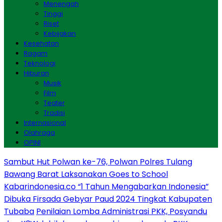
Menengah
Tinggi
Riset
Kebijakan
Kesehatan
Ragam
Teknologi
Hiburan
Musik
Film
Teater
Tradisi
Internasional
Olahraga
OPINI
Sambut Hut Polwan ke-76, Polwan Polres Tulang
Bawang Barat Laksanakan Goes to School
Kabarindonesia.co “1 Tahun Mengabarkan Indonesia”
Dibuka Firsada Gebyar Paud 2024 Tingkat Kabupaten
Tubaba
Penilaian Lomba Administrasi PKK, Posyandu