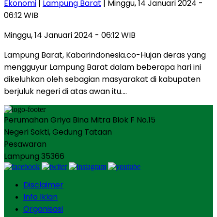
Ekonomi
|
Lampung Barat
| Minggu, 14 Januari 2024 -
06:12 WIB
Minggu, 14 Januari 2024 - 06:12 WIB
Lampung Barat, Kabarindonesia.co-Hujan deras yang
mengguyur Lampung Barat dalam beberapa hari ini
dikeluhkan oleh sebagian masyarakat di kabupaten
berjuluk negeri di atas awan itu….
Perumahan Griya Bina Mitra Blok F No.15
Negeri Sakti, Gedung Tataan
Pesawaran
Lampung 35366
Disclaimer
Info Iklan
Organisasi