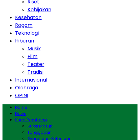
Riset
Kebijakan
Kesehatan
Ragam
Teknologi
Hiburan
Musik
Film
Teater
Tradisi
Internasional
Olahraga
OPINI
Home
News
Surat Pembaca
Surat Masuk
Tanggapan
Syarat dan Ketentuan