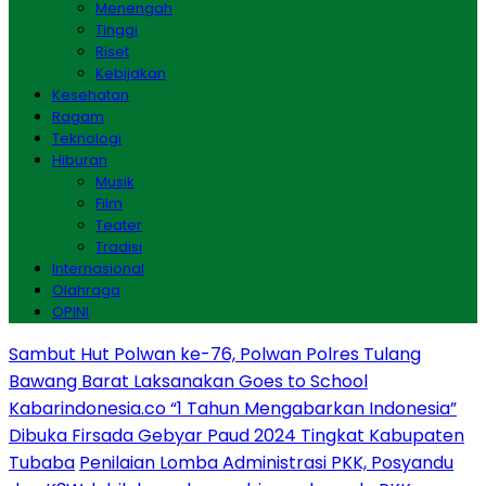
Menengah
Tinggi
Riset
Kebijakan
Kesehatan
Ragam
Teknologi
Hiburan
Musik
Film
Teater
Tradisi
Internasional
Olahraga
OPINI
Sambut Hut Polwan ke-76, Polwan Polres Tulang
Bawang Barat Laksanakan Goes to School
Kabarindonesia.co “1 Tahun Mengabarkan Indonesia”
Dibuka Firsada Gebyar Paud 2024 Tingkat Kabupaten
Tubaba
Penilaian Lomba Administrasi PKK, Posyandu