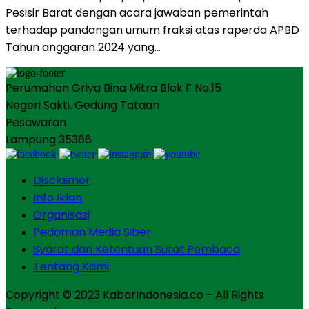
Pesisir Barat dengan acara jawaban pemerintah
terhadap pandangan umum fraksi atas raperda APBD
Tahun anggaran 2024 yang…
Perumahan Griya Bina Mitra Blok F No.15
Negeri Sakti, Gedung Tataan
Pesawaran
Lampung 35366
Disclaimer
Info Iklan
Organisasi
Pedoman Media Siber
Syarat dan Ketentuan Surat Pembaca
Tentang Kami
Copyright © 2023 KabarIndonesia.co - All Rights