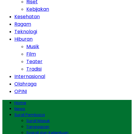
Riset
Kebijakan
Kesehatan
Ragam
Teknologi
Hiburan
Musik
Film
Teater
Tradisi
Internasional
Olahraga
OPINI
Home
News
Surat Pembaca
Surat Masuk
Tanggapan
Syarat dan Ketentuan