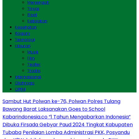
Menengah
Tinggi
Riset
Kebijakan
Kesehatan
Ragam
Teknologi
Hiburan
Musik
Film
Teater
Tradisi
Internasional
Olahraga
OPINI
Sambut Hut Polwan ke-76, Polwan Polres Tulang
Bawang Barat Laksanakan Goes to School
Kabarindonesia.co “1 Tahun Mengabarkan Indonesia”
Dibuka Firsada Gebyar Paud 2024 Tingkat Kabupaten
Tubaba
Penilaian Lomba Administrasi PKK, Posyandu