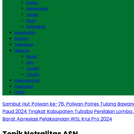
Dasar
Menengah
Tinggi
Riset
Kebijakan
Kesehatan
Ragam
Teknologi
Hiburan
Musik
Film
Teater
Tradisi
Internasional
Olahraga
OPINI
Sambut Hut Polwan ke-76, Polwan Polres Tulang Bawan
Paud 2024 Tingkat Kabupaten Tubaba
Penilaian Lomba
Barat Apresiasi Pelaksanaan WSL Krui Pro 2024
Topik
Netralitas ASN