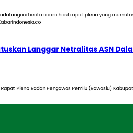
utuskan Langgar Netralitas ASN Dal
a Rapat Pleno Badan Pengawas Pemilu (Bawaslu) Kabupa