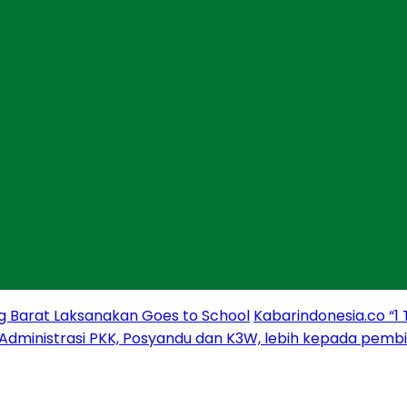
g Barat Laksanakan Goes to School
Kabarindonesia.co “1
 Administrasi PKK, Posyandu dan K3W, lebih kepada pem