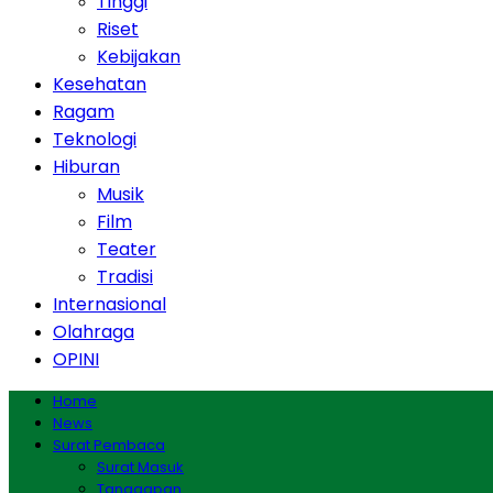
Tinggi
Riset
Kebijakan
Kesehatan
Ragam
Teknologi
Hiburan
Musik
Film
Teater
Tradisi
Internasional
Olahraga
OPINI
Home
News
Surat Pembaca
Surat Masuk
Tanggapan