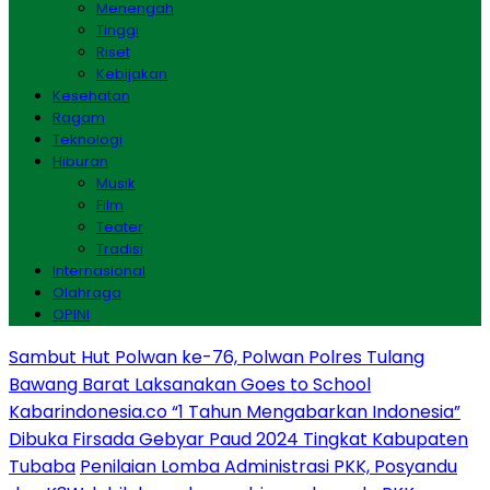
Menengah
Tinggi
Riset
Kebijakan
Kesehatan
Ragam
Teknologi
Hiburan
Musik
Film
Teater
Tradisi
Internasional
Olahraga
OPINI
Sambut Hut Polwan ke-76, Polwan Polres Tulang
Bawang Barat Laksanakan Goes to School
Kabarindonesia.co “1 Tahun Mengabarkan Indonesia”
Dibuka Firsada Gebyar Paud 2024 Tingkat Kabupaten
Tubaba
Penilaian Lomba Administrasi PKK, Posyandu