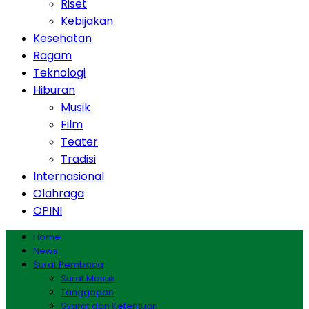
Riset
Kebijakan
Kesehatan
Ragam
Teknologi
Hiburan
Musik
Film
Teater
Tradisi
Internasional
Olahraga
OPINI
Home
News
Surat Pembaca
Surat Masuk
Tanggapan
Syarat dan Ketentuan