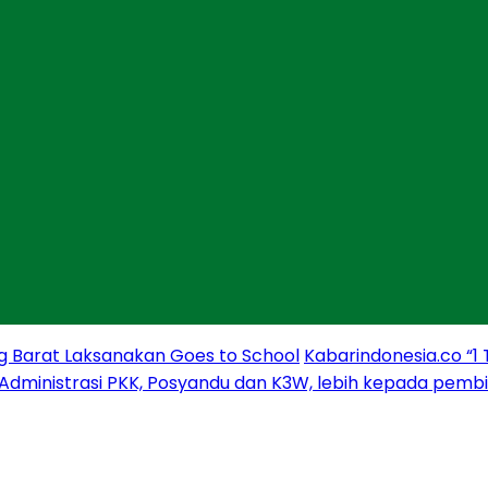
g Barat Laksanakan Goes to School
Kabarindonesia.co “1
 Administrasi PKK, Posyandu dan K3W, lebih kepada pem