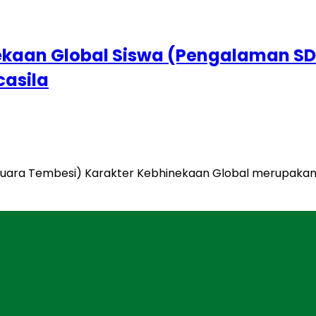
kaan Global Siswa (Pengalaman SD
casila
ara Tembesi) Karakter Kebhinekaan Global merupakan tujua