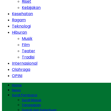
Riset
Kebijakan
Kesehatan
Ragam
Teknologi
Hiburan
Musik
Film
Teater
Tradisi
Internasional
Olahraga
OPINI
Home
News
Surat Pembaca
Surat Masuk
Tanggapan
Syarat dan Ketentuan