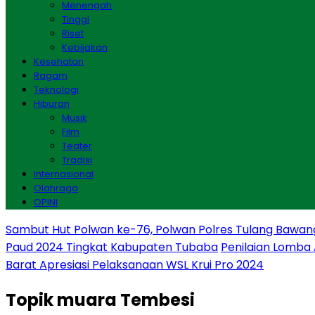
Menengah
Tinggi
Riset
Kebijakan
Kesehatan
Ragam
Teknologi
Hiburan
Musik
Film
Teater
Tradisi
Internasional
Olahraga
OPINI
Sambut Hut Polwan ke-76, Polwan Polres Tulang Bawan
Paud 2024 Tingkat Kabupaten Tubaba
Penilaian Lomba
Barat Apresiasi Pelaksanaan WSL Krui Pro 2024
Topik
muara Tembesi