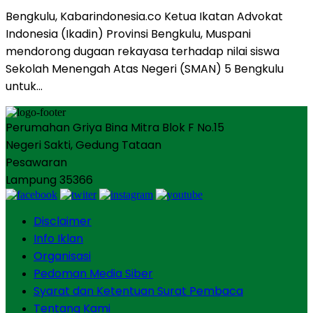
Bengkulu, Kabarindonesia.co Ketua Ikatan Advokat
Indonesia (Ikadin) Provinsi Bengkulu, Muspani
mendorong dugaan rekayasa terhadap nilai siswa
Sekolah Menengah Atas Negeri (SMAN) 5 Bengkulu
untuk…
Perumahan Griya Bina Mitra Blok F No.15
Negeri Sakti, Gedung Tataan
Pesawaran
Lampung 35366
Disclaimer
Info Iklan
Organisasi
Pedoman Media Siber
Syarat dan Ketentuan Surat Pembaca
Tentang Kami