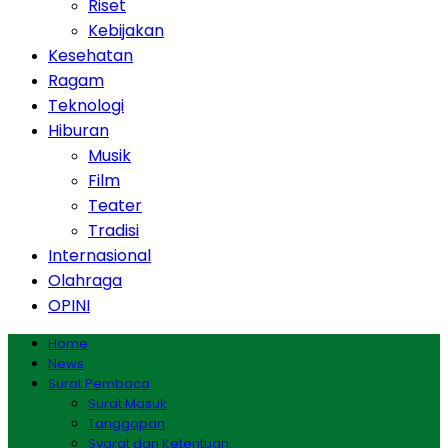
Riset
Kebijakan
Kesehatan
Ragam
Teknologi
Hiburan
Musik
Film
Teater
Tradisi
Internasional
Olahraga
OPINI
Home
News
Surat Pembaca
Surat Masuk
Tanggapan
Syarat dan Ketentuan