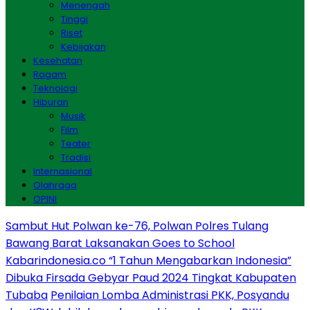
Menengah
Tinggi
Riset
Kebijakan
Kesehatan
Ragam
Teknologi
Hiburan
Musik
Film
Teater
Tradisi
Internasional
Olahraga
OPINI
Sambut Hut Polwan ke-76, Polwan Polres Tulang
Bawang Barat Laksanakan Goes to School
Kabarindonesia.co “1 Tahun Mengabarkan Indonesia”
Dibuka Firsada Gebyar Paud 2024 Tingkat Kabupaten
Tubaba
Penilaian Lomba Administrasi PKK, Posyandu