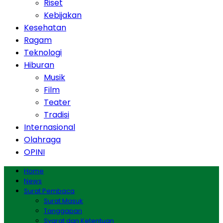
Riset
Kebijakan
Kesehatan
Ragam
Teknologi
Hiburan
Musik
Film
Teater
Tradisi
Internasional
Olahraga
OPINI
Home
News
Surat Pembaca
Surat Masuk
Tanggapan
Syarat dan Ketentuan