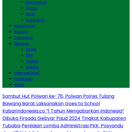
Menengah
Tinggi
Riset
Kebijakan
Kesehatan
Ragam
Teknologi
Hiburan
Musik
Film
Teater
Tradisi
Internasional
Olahraga
OPINI
Sambut Hut Polwan ke-76, Polwan Polres Tulang
Bawang Barat Laksanakan Goes to School
Kabarindonesia.co “1 Tahun Mengabarkan Indonesia”
Dibuka Firsada Gebyar Paud 2024 Tingkat Kabupaten
Tubaba
Penilaian Lomba Administrasi PKK, Posyandu