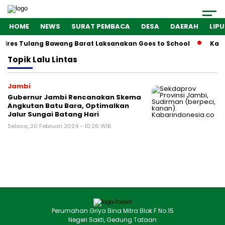
HOME
NEWS
SURAT PEMBACA
DESA
DAERAH
LIP
olres Tulang Bawang Barat Laksanakan Goes to School
Kaba
Topik
Lalu Lintas
Jambi
Gubernur Jambi Rencanakan Skema
Angkutan Batu Bara, Optimalkan
Jalur Sungai Batang Hari
Selasa, 20 Februari 2024 - 10:26 WIB
Perumahan Griya Bina Mitra Blok F No.15
Negeri Sakti, Gedung Tataan