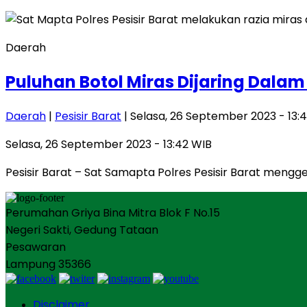
Daerah
Puluhan Botol Miras Dijaring Dalam
Daerah
|
Pesisir Barat
| Selasa, 26 September 2023 - 13:
Selasa, 26 September 2023 - 13:42 WIB
Pesisir Barat – Sat Samapta Polres Pesisir Barat mengg
Perumahan Griya Bina Mitra Blok F No.15
Negeri Sakti, Gedung Tataan
Pesawaran
Lampung 35366
Disclaimer