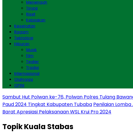
Menengah
Tinggi
Riset
Kebijakan
Kesehatan
Ragam
Teknologi
Hiburan
Musik
Film
Teater
Tradisi
Internasional
Olahraga
OPINI
Sambut Hut Polwan ke-76, Polwan Polres Tulang Bawan
Paud 2024 Tingkat Kabupaten Tubaba
Penilaian Lomba
Barat Apresiasi Pelaksanaan WSL Krui Pro 2024
Topik
Kuala Stabas