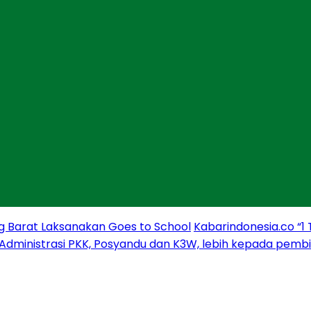
g Barat Laksanakan Goes to School
Kabarindonesia.co “1
 Administrasi PKK, Posyandu dan K3W, lebih kepada pem