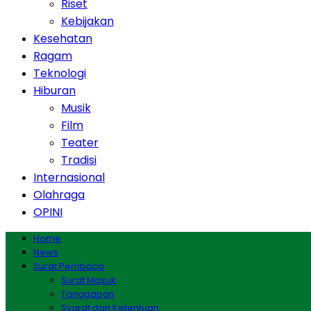
Riset
Kebijakan
Kesehatan
Ragam
Teknologi
Hiburan
Musik
Film
Teater
Tradisi
Internasional
Olahraga
OPINI
Home
News
Surat Pembaca
Surat Masuk
Tanggapan
Syarat dan Ketentuan