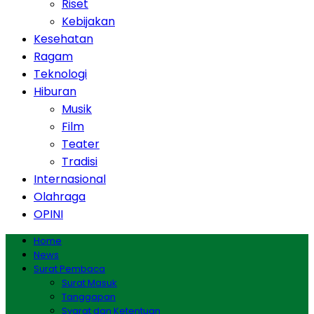
Riset
Kebijakan
Kesehatan
Ragam
Teknologi
Hiburan
Musik
Film
Teater
Tradisi
Internasional
Olahraga
OPINI
Home
News
Surat Pembaca
Surat Masuk
Tanggapan
Syarat dan Ketentuan