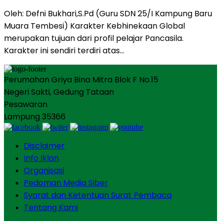
Oleh: Defni Bukhari,S.Pd (Guru SDN 25/I Kampung Baru
Muara Tembesi) Karakter Kebhinekaan Global
merupakan tujuan dari profil pelajar Pancasila.
Karakter ini sendiri terdiri atas…
Perumahan Griya Bina Mitra Blok F No.15
Negeri Sakti, Gedung Tataan
Pesawaran
Lampung 35366
Disclaimer
Info Iklan
Organisasi
Pedoman Media Siber
Syarat dan Ketentuan Surat Pembaca
Tentang Kami