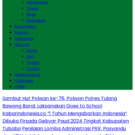
Menengah
Tinggi
Riset
Kebijakan
Kesehatan
Ragam
Teknologi
Hiburan
Musik
Film
Teater
Tradisi
Internasional
Olahraga
OPINI
Sambut Hut Polwan ke-76, Polwan Polres Tulang
Bawang Barat Laksanakan Goes to School
Kabarindonesia.co “1 Tahun Mengabarkan Indonesia”
Dibuka Firsada Gebyar Paud 2024 Tingkat Kabupaten
Tubaba
Penilaian Lomba Administrasi PKK, Posyandu