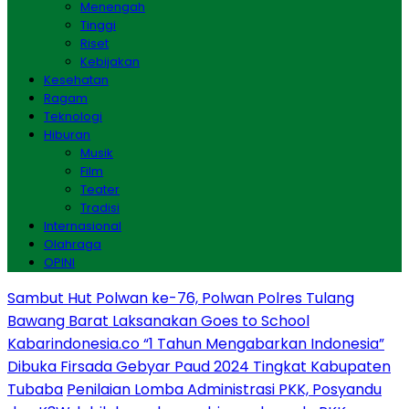
Menengah
Tinggi
Riset
Kebijakan
Kesehatan
Ragam
Teknologi
Hiburan
Musik
Film
Teater
Tradisi
Internasional
Olahraga
OPINI
Sambut Hut Polwan ke-76, Polwan Polres Tulang
Bawang Barat Laksanakan Goes to School
Kabarindonesia.co “1 Tahun Mengabarkan Indonesia”
Dibuka Firsada Gebyar Paud 2024 Tingkat Kabupaten
Tubaba
Penilaian Lomba Administrasi PKK, Posyandu