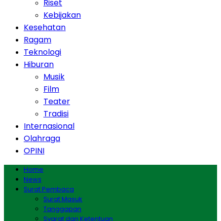
Riset
Kebijakan
Kesehatan
Ragam
Teknologi
Hiburan
Musik
Film
Teater
Tradisi
Internasional
Olahraga
OPINI
Home
News
Surat Pembaca
Surat Masuk
Tanggapan
Syarat dan Ketentuan