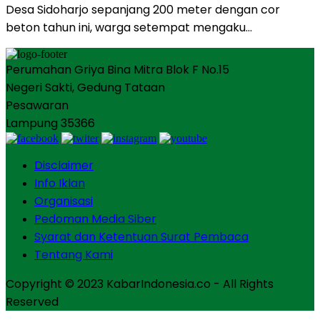
Desa Sidoharjo sepanjang 200 meter dengan cor
beton tahun ini, warga setempat mengaku…
Perumahan Griya Bina Mitra Blok F No.15
Negeri Sakti, Gedung Tataan
Pesawaran
Lampung 35366
Disclaimer
Info Iklan
Organisasi
Pedoman Media Siber
Syarat dan Ketentuan Surat Pembaca
Tentang Kami
Copyright © 2023 KabarIndonesia.co - All Rights
Reserved