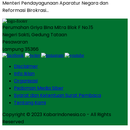
Menteri Pendayagunaan Aparatur Negara dan
Reformasi Birokrasi…
Perumahan Griya Bina Mitra Blok F No.15
Negeri Sakti, Gedung Tataan
Pesawaran
Lampung 35366
Disclaimer
Info Iklan
Organisasi
Pedoman Media Siber
Syarat dan Ketentuan Surat Pembaca
Tentang Kami
Copyright © 2023 KabarIndonesia.co - All Rights
Reserved