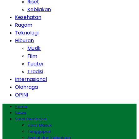
Riset
Kebijakan
Kesehatan
Ragam
Teknologi
Hiburan
Musik
Film
Teater
Tradisi
Internasional
Olahraga
OPINI
Home
News
Surat Pembaca
Surat Masuk
Tanggapan
Syarat dan Ketentuan