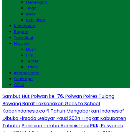
Menengah
Tinggi
Riset
Kebijakan
Kesehatan
Ragam
Teknologi
Hiburan
Musik
Film
Teater
Tradisi
Internasional
Olahraga
OPINI
Sambut Hut Polwan ke-76, Polwan Polres Tulang
Bawang Barat Laksanakan Goes to School
Kabarindonesia.co “1 Tahun Mengabarkan Indonesia”
Dibuka Firsada Gebyar Paud 2024 Tingkat Kabupaten
Tubaba
Penilaian Lomba Administrasi PKK, Posyandu